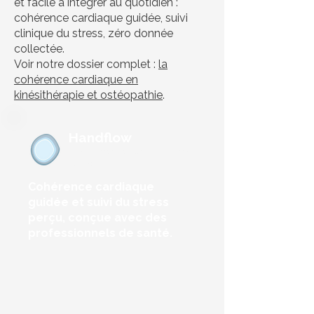
et facile à intégrer au quotidien :
cohérence cardiaque guidée, suivi
clinique du stress, zéro donnée
collectée.
Voir notre dossier complet :
la
cohérence cardiaque en
kinésithérapie et ostéopathie
.
Handflow
iOS & Android · Gratuit · Sans
compte
Cohérence cardiaque
guidée et suivi du stress
perçu, conçue avec des
professionnels de santé.