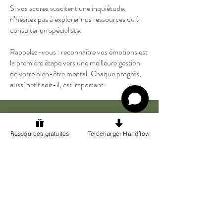
Si vos scores suscitent une inquiétude,
n’hésitez pas à explorer nos ressources ou à
consulter un spécialiste.
Rappelez-vous : reconnaître vos émotions est
la première étape vers une meilleure gestion
de votre bien-être mental. Chaque progrès,
aussi petit soit-il, est important.
Découvrez toutes nos
Ressources gratuites
Télécharger Handflow
ressources gratuites
Découvrir l’application Handflow