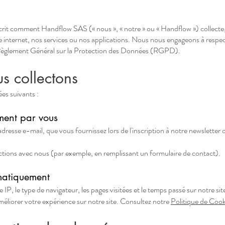
écrit comment Handflow SAS (« nous », « notre » ou « Handflow ») collecte,
te internet, nos services ou nos applications. Nous nous engageons à respect
èglement Général sur la Protection des Données (RGPD).
s collectons
es suivants :
ment par vous
adresse e-mail, que vous fournissez lors de l'inscription à notre newsletter
actions avec nous (par exemple, en remplissant un formulaire de contact).
matiquement
 IP, le type de navigateur, les pages visitées et le temps passé sur notre sit
améliorer votre expérience sur notre site. Consultez notre
Politique de Cook